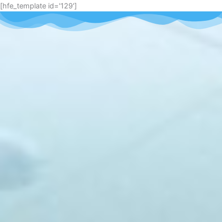
[hfe_template id='129']