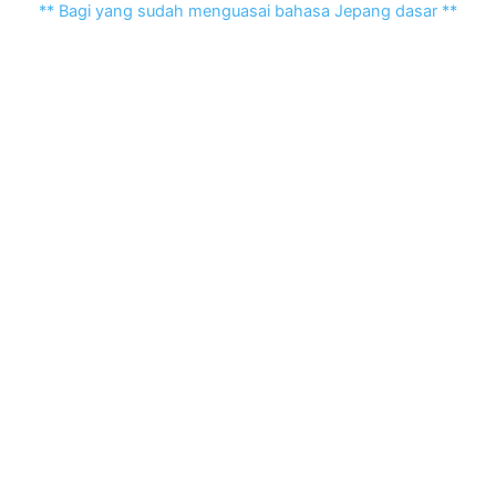
** Bagi yang sudah menguasai bahasa Jepang dasar **
Mampu mengikuti ujian kemahiran bahasa Jepang Untuk
menghadiri kelas kapan saja
Jadwal Kelas Offline