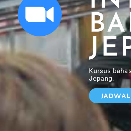
IN
BA
JE
Kursus bahas
Jepang.
JADWAL