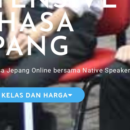
TENSIVE
HASA
PANG
a Jepang Online bersama Native Speaker
 KELAS DAN HARGA