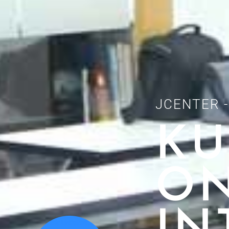
JCENTER 
KU
ON